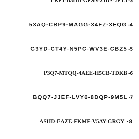
ERPJ-B3HD-GFSN-2JDS-2PT5
3-
53AQ-CBP9-MAGG-34FZ-3EQG
4-
G3YD-CT4Y-N5PC-WV3E-CBZ5
5-
P3Q7-MTQQ-4AEE-H5CB-TDKB
6-
BQQ7-JJEF-LVY6-8DQP-9M5L
7-
ASHD-EAZE-FKMF-V5AY-GRGY
8-