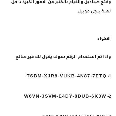
وفتح صناديق والقيام بالكثير من الامور الكيرة داخل
لعبة ببجى موبيل
الاكواد
واذا تم استخدام الرقم سوف يقول لك غير صالح
TSBM-XJR8-VUKB-4N87-7ETQ
1-
W6VN-3SVM-E4DY-8DUB-6K3W
2-