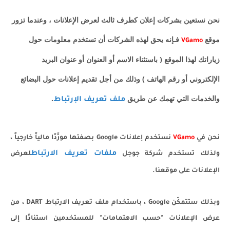
نحن نستعين بشركات إعلان كطرف ثالث لعرض الإعلانات ، وعندما تزور
موقع
فـإنه يحق لهذه الشركات أن تستخدم معلومات حول
VGamo
زياراتك لهذا الموقع ( باستثناء الاسم أو العنوان أو عنوان البريد
الإلكتروني أو رقم الهاتف ) وذلك من أجل تقديم إعلانات حول البضائع
والخدمات التي تهمك عن طريق
.
ملف تعريف الإرتباط
نحن في
VGamo
نستخدم إعلانات Google بصفتها مورِّدًا مالياً خارجياً ،
ملفات تعريف الارتباط
ولذلك تستخدم شركة جوجل
لعرض
الإعلانات على موقعنا.
وبذلك ستتمكّن Google ، باستخدام ملف تعريف الارتباط DART ، من
عرض الإعلانات "حسب الاهتمامات" للمستخدمين استنادًا إلى