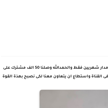
أهلا وسهلا بكم فى قناة احمد اصلان حيث على مدار شهريين فقط والحمدالله وصلنا 50 الف مشترك على
ى القناة واستطاع ان يتعاون معنا لكى نصبح بهذة القوة