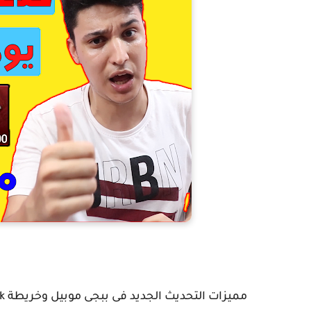
مميزات التحديث الجديد فى ببجى موبيل وخريطة Livik تتحديث 0.19.0