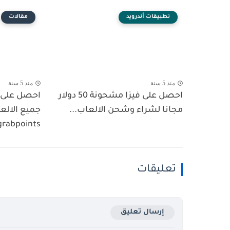
تطبيقات أندرويد
مقالات
منذ 5 سنة
منذ 5 سنة
احصل على فيزا مشحونة 50 دولار
احصل على ف
مجانا لشراء وشحن الالعاب...
جميع الالع
grabpoints
تعليقات
إرسال تعليق