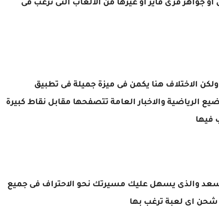
و جواهر فرى فاير او غيرها من الالعاب التى ترغب فى
ذا التطبيق يشبة الى حد كبير تطبيق MGamer ولكن الاختلاف هنا يكمن فى ميزة جميلة فى تطبيق
المواضيع الرياضية والاخبار العامة تتصفحها مقابل نقاط كبيرة
 فيها
لسعد والذى يسهل عليك مسيرتك نحو الاحتراف فى جميع
 شحن اى لعبة ترغب بها