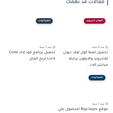
مقالات قد تهمك
العاب اندرويد
المجانيات
منذ 4 سنة
منذ 5 سنة
تحميل لعبة كول اوف ديوتى
تحميل برنامج كود لاك Code
للاندرويد والايفون برابط
Luck لربح المال
مباشر call...
المجانيات
منذ 5 سنة
موقع Bigclapps للحصول علي