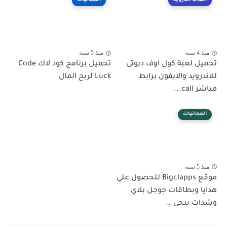
العاب اندرويد
المجانيات
منذ 4 سنة
منذ 5 سنة
تحميل لعبة كول اوف ديوتى
تحميل برنامج كود لاك Code
للاندرويد والايفون برابط
Luck لربح المال
مباشر call...
المجانيات
منذ 5 سنة
موقع Bigclapps للحصول علي
هدايا وبطاقات جوجل بلاي
وشدات ببجى...