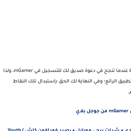
 عندما تنجح في دعوة صديق لك للتسجيل في
e
m
a
G
m
r، ولذا
بيق الرائع؛ وفي النهاية لك الحق بإستبدال تلك النقاط
.
r من جوجل بلاي
e
m
a
G
m
مجانا إحصل على ( بطاقات جوجل بلاى + شدات ببجى موبايل + رصيد فودافون كاش ) Youth