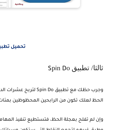
تحميل تطبي
ثالثا/ تطبيق
o
n
p
S
i
D
وجرب حظك مع تطبيق
D
n
i
p
S
o لتربح عشرات ال
الحظ لعلك تكون من الرابحين المحظوظين بمئات 
وإن لم تفلح بعجلة الحظ، فتستطيع تنفيذ المهام 