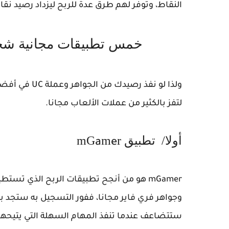
النقاط، وتوفر لهم طرق عدة للربح ليزداد رصيد ن
خمس تطبيقات مجانية شح
ولذا لو نفذ رصيدك من الجواهر وعملة
U
C في أفض
لتفز بالكثير من عملات الألعاب مجانا.
أولا/
تطبيق
r
m
mG
a
e
e
m
a
G
m
r هو من أنجح تطبيقات الربح الذي تستط
وجواهر فري فاير مجانا، ففور التسجيل به ستجد
ستتضاعف عندما تنفذ المهام السهلة التي يتيحها ا