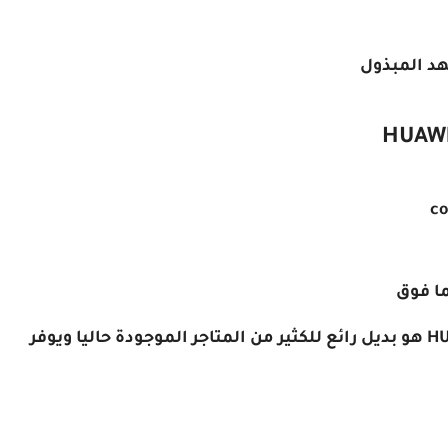
هد المبذول
ويعتبر متجر تطبيقات هواوى HUAWEI AppGallery هو بديل رائع للكثير من المتاجر الموجودة حاليا ويوفر