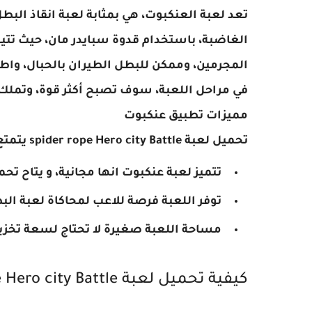
تعد لعبة العنكبوت، هي بمثابة لعبة انقاذ الب
الغاضبة، باستخدام قدوة سبايدر مان، حيث تتيح
المجرمين، وممكن للبطل الطيران بالحبال، واط
في مراحل اللعبة، سوف تصبح أكثر قوة، وتملك ا
مميزات تطبيق عنكبوت
تحميل لعبة spider rope Hero city Battle يتمتع بالعديد من المزايا التي زادت من الطلب عليها منها
تتميز لعبة عنكبوت انها مجانية، و يتاح تح
توفر اللعبة فرصة للاعب لمحاكاة لعبة الب
مساحة اللعبة صغيرة لا تحتاج لسعة تخزين
كيفية تحميل لعبة spider rope Hero city Battle