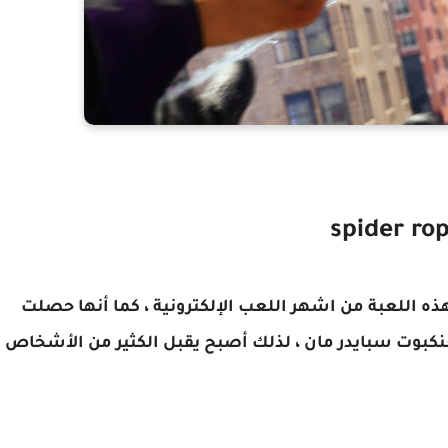
ة spider rope Hero city Battle تعد هذه اللعبة من اشهر اللعب الإلكترونية ، كما أنها حصلت
عنكبوت سبايدر مان ، لذلك أصبح يقبل الكثير من الأشخاص