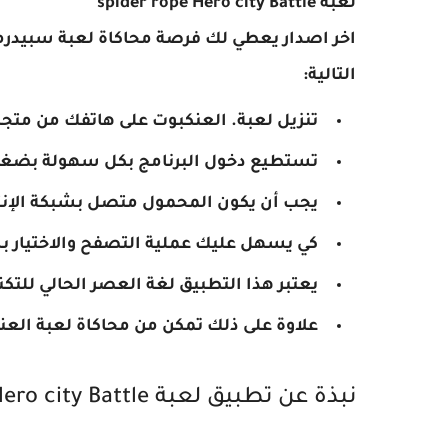
لعبة spider rope Hero city Battle
اخر اصدار يعطي لك فرصة محاكاة لعبة سبيدرما
التالية:
تنزيل لعبة. العنكبوت على هاتفك من متجر
تستطيع دخول البرنامج بكل سهولة بضغط
يجب أن يكون المحمول متصل بشبكة الإنت
كي يسهل عليك عملية التصفح والاختيار 
يعتبر هذا التطبيق لغة العصر الحالي للتكن
علاوة على ذلك تمكن من محاكاة لعبة العن
نبذة عن تطبيق لعبة spider rope Hero city Battle