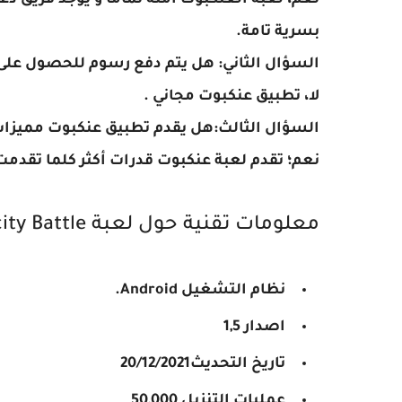
نعم، لعبة العنكبوت آمنة تماما و يوجد فريق 
بسرية تامة.
السؤال الثاني: هل يتم دفع رسوم للحصول على
لا، تطبيق عنكبوت مجاني .
السؤال الثالث:هل يقدم تطبيق عنكبوت مميزا
نعم؛ تقدم لعبة عنكبوت قدرات أكثر كلما تقدمت
معلومات تقنية حول لعبة spider rope Hero city Battle
نظام التشغيل Android.
اصدار 1,5
تاريخ التحديث20/12/2021
عمليات التنزيل 50,000