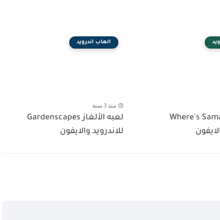
يد
العاب اندرويد
منذ 3 سنة
Where's Samant
لعبه الألغاز Gardenscapes
لايفون
للاندرويد والايفون