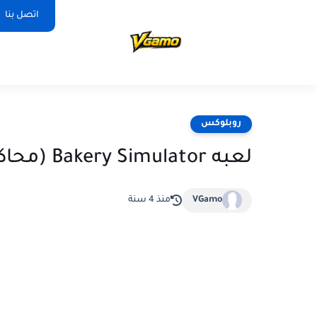
اتصل بنا
روبلوكس
لعبه Bakery Simulator (محاكات المخابز) في روبلكس
VGamo
منذ 4 سنة