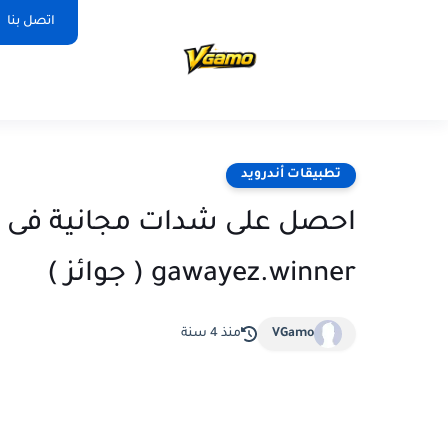
اتصل بنا
تطبيقات أندرويد
احصل على شدات مجانية فى ب
gawayez.winner ( جوائز )
VGamo
منذ 4 سنة