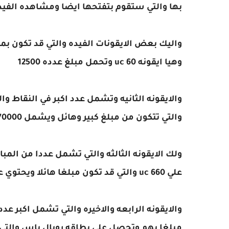
بها والتي ستقوم بتفتحها ايضا ومشاهده الفيد
واليك بعض الايقونات الفيده والتي قد تكون بمف
وهيا ايقونه 60 uc وتحمل مبلغ عدده 12500
والتي تتكون من مبلغ كبير وهائل ويشمل 70000 الف من النقاط
ولك الايقونه الثالثه والتي تشمل عددا من الم
علي 660 uc والتي قد تكون مبلغا هائلا ويحتوي علي 125000 الفا
والايقونه الرابعه والاخيره والتي تشمل اكبر عد
مبلغا بهم وتحصل علي بطاقه رويال باس والتي تشمل 140000 من النقاط ا