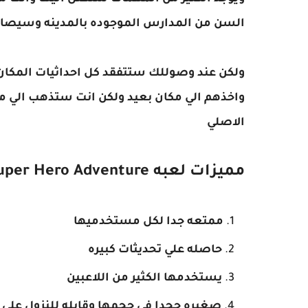
السن من المدارس الموجوده بالمدينه وسيصاب 
ولكن عند وصوللك ستتفقد كل احداثيات المكا
واخذهم الي مكان بعيد ولكن انت ستذهب الي مك
الاصلي
مميزات لعبه Super Hero Adventure
ممتعه جدا لكل مستخدميها
حاصله علي تحديثات كبيره
يستخدمها الكثير من اللاعبين
صغيره ججدا في حجمها وقابله للنزول علي 