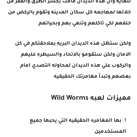
للغايه وان هذه الديدان قامت بكسر الطرق والقفز من
خلالها لمهاجمه كل سكان المدينه وتقوم بالركض من
خلفهم لكي تاكلهم وتنهي بهم وبحياتهم
ولكن ستظل هذه الديدان البريه بملاحقتكم في كل
الامان ولكن ستقومو بالاتحاد والسيطره عليهم
والركوب علي هذه الديدان لمحاوله التصدي امام
بعضهم وتبدأ مغامرتك الحقيقيه
مميزات لعبه Wild Worms
بها المغامره الحقيقيه التي يحبها جميع
المستخدمين