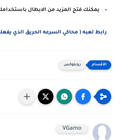
يمكنك فتح المزيد من الابطال باستخدامك
رابط لعبه ( محاكي السرعه الحريق الذي يفعله سونيك) c Speed Simulator
روبلوكس
VGamo