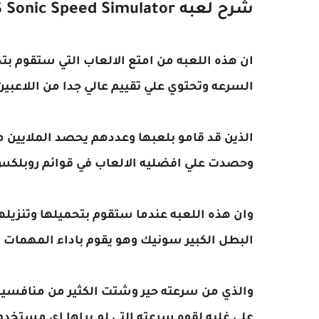
شرح لعبه FIRE WORKS Sonic Speed Simulator
ان هذه اللعبه من امتع الالعاب التي ستقوم بت
السرعه وتحتوي علي تقييم عالي جدا من اللاعبي
الذين قد قامو بلعبها وعددهم يحصد الملايين من
وحصدت علي افضليه الالعاب في قوائم روبلك
وان هذه اللعبه عندما ستقوم بتحميلها وتنزيل
البطل الكبير سونيك وهو يقوم باداء المهمات ا
والذي من سرعته حير وشتت الكثير من منافسيه ح
علي غلبه لقوه سرعته التي لم يراها اي مستخد