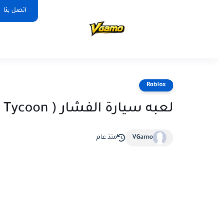
اتصل بنا
Roblox
لعبه سيارة الفشار ( Popcorn Tycoon ) في روبلكس
VGamo
منذ عام