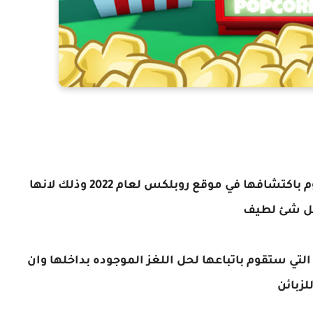
تعتبر هذه اللعبه من افضل الالعاب التي ستقوم باكتشافها في موقع روبلكس لعام 2022 وذلك لانها
ا كل شئ لطيف
التي ستقوم باتباعها لحل اللغز الموجوده بداخلها وان
لزبائن