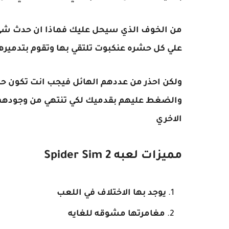
من الخوف الذي سيحل عليك فماذا ان حدث شئ 
علي كل حشره عنكبوت تلتقي بها وتقوم بتدميره
ولكن احذر من عددهم الهائل فيجب انت تكون حري
والضغط عليهم بقدميك لكي تنتهي من وجودهم ع
الاخري
مميزات لعبه Spider Sim 2
يوجد بها الاختلاف في اللعب
مغامرتها مشوقه للغايه