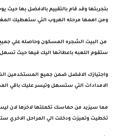
بتجربتها وقد قام بالتقييم بالافضل بها حيث يوج
ومن اهمها مرحله الهروب التي ستعطيك المغا
من البيت الشجره المسكون وحاصله علي جميع الم
ستقوم اللعبه باعطائها اليك فيها حيث تسهل
واجتيازك الافضل ضمن جميع المستخدمين الذين
الامدادات التي ستسهل وتيسر عليك باقي الم
مما سيزيد من حماسك تكملتها لاخرها لان ليس 
تخطيت وتميزت ودخلت الي المراحل الاخري ستلت