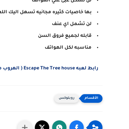
لن تشكل عبئ علي الهواتف
بها خاصيات كثيره مجانيه تسهل اليك اللع
لن تشمل اي عنف
قابله لجميع فروق السن
مناسبه لكل الهواتف
رابط لعبه Escape The Tree house ( الهروب من المنزل الشجره)
روبلوكس