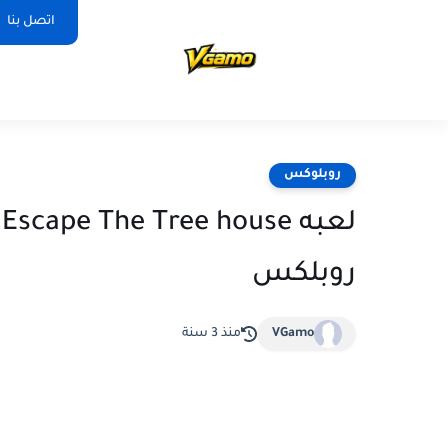
اتصل بنا
روبلوكس
ل
روبلكس
VGamo
منذ 3 سنة